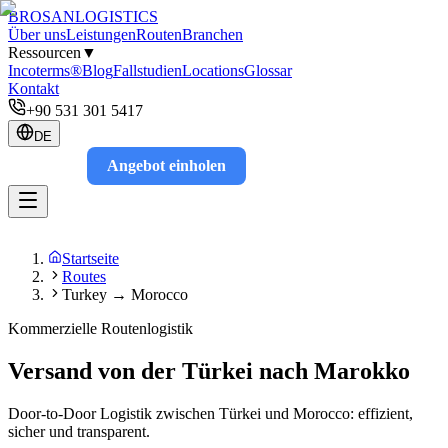
BROSAN
LOGISTICS
Über uns
Leistungen
Routen
Branchen
Ressourcen
▼
Incoterms®
Blog
Fallstudien
Locations
Glossar
Kontakt
+90 531 301 5417
DE
Angebot einholen
Track
Startseite
Routes
Turkey → Morocco
Kommerzielle Routenlogistik
Versand von der Türkei nach Marokko
Door-to-Door Logistik zwischen Türkei und Morocco: effizient,
sicher und transparent.