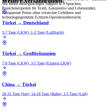
Weitere Versandrouten
für direkte Statusaktualisierungen bereit.
Wir bieten mehrsprachigen Support in 9 Sprachen,
Branchenexperten für Textil, Automotive und Lebensmittel,
transparente Preise ohne versteckte Gebühren und
technologiegestützte Echtzeit-Operationsübersicht.
Türkei
→
Deutschland
5-7 Tage (LKW), 1-2 Tage (Luftfracht)
Türkei
→
Großbritannien
7-9 Tage (LKW), 3-5 Tage (Express LKW)
China
→
Türkei
28-35 Tage (See), 14-18 Tage (Bahn), 3-5 Tage (Luft)