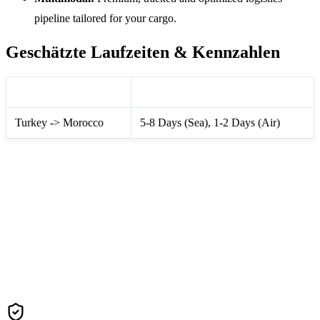
pipeline tailored for your cargo.
Geschätzte Laufzeiten & Kennzahlen
Route Information
Transit Time Matrix
Turkey -> Morocco
5-8 Days (Sea), 1-2 Days (Air)
Contact Us For A Fast Quote
We guarantee to beat standard market rates via our extensive
global carrier network.
Get Freight Quote (Morocco)