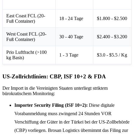
Dienstleistung
Laufzeit
(USD)
East Coast FCL (20-
18 - 24 Tage
$1.800 - $2.500
Fuß Container)
West Coast FCL (20-
30 - 40 Tage
$2.400 - $3.200
Fuß Container)
Prio Luftfracht (>100
1 - 3 Tage
$3.0 - $5.5 / Kg
kg Basis)
US-Zollrichtlinien: CBP, ISF 10+2 & FDA
Der Import in die Vereinigten Staaten unterliegt striktem
bürokratischem Monitoring:
Importer Security Filing (ISF 10+2):
Diese digitale
Vorabanmeldung muss zwingend 24 Stunden VOR
Verschiffung der Güter in der Türkei bei der US-Zollbehörde
(CBP) vorliegen. Brosan Logistics übernimmt das Filing zur