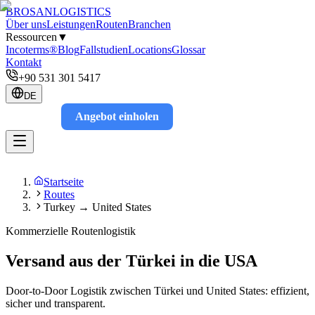
BROSAN
LOGISTICS
Über uns
Leistungen
Routen
Branchen
Ressourcen
▼
Incoterms®
Blog
Fallstudien
Locations
Glossar
Kontakt
+90 531 301 5417
DE
Angebot einholen
Track
Startseite
Routes
Turkey → United States
Kommerzielle Routenlogistik
Versand aus der Türkei in die USA
Door-to-Door Logistik zwischen Türkei und United States: effizient,
sicher und transparent.