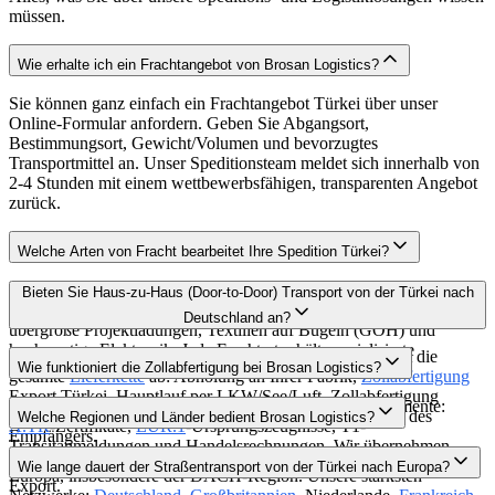
müssen.
Wie erhalte ich ein Frachtangebot von Brosan Logistics?
Sie können ganz einfach ein Frachtangebot Türkei über unser
Online-Formular anfordern. Geben Sie Abgangsort,
Bestimmungsort, Gewicht/Volumen und bevorzugtes
Transportmittel an. Unser Speditionsteam meldet sich innerhalb von
2-4 Stunden mit einem wettbewerbsfähigen, transparenten Angebot
zurück.
Welche Arten von Fracht bearbeitet Ihre Spedition Türkei?
Als Full-Service
Spedition Türkei
bearbeiten wir Stückgut,
Bieten Sie Haus-zu-Haus (Door-to-Door) Transport von der Türkei nach
temperaturempfindliche Waren (Frigo/Reefer), Gefahrgut (ADR),
Deutschland an?
übergroße Projektladungen, Textilien auf Bügeln (GOH) und
hochwertige Elektronik. Jede Frachtart erhält spezialisierte
Ja, unser Door-to-Door Türkei
Deutschland
Service deckt die
Wie funktioniert die Zollabfertigung bei Brosan Logistics?
Behandlung durch unsere Experten.
gesamte
Lieferkette
ab: Abholung an Ihrer Fabrik,
Zollabfertigung
Export Türkei, Hauptlauf per LKW/See/Luft, Zollabfertigung
Unser
Zollabfertigung
Türkei Team verwaltet alle Dokumente:
Import Deutschland und finale Zustellung bis zur Rampe des
Welche Regionen und Länder bedient Brosan Logistics?
A.TR
-Zertifikate,
EUR.1
-Ursprungszeugnisse, T1-
Empfängers.
Transitanmeldungen und Handelsrechnungen. Wir übernehmen
Wir operieren global mit Kernkompetenz in der Verbindung Türkei-
Zölle, Steuern und die Einhaltung aller Vorschriften für Import und
Wie lange dauert der Straßentransport von der Türkei nach Europa?
Europa, insbesondere der DACH-Region. Unsere stärksten
Export.